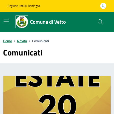
Vai ai contenuti
Vai al footer
Regione Emilia-Romagna
Comune di Vetto
Home
/
Novità
/
Comunicati
Comunicati