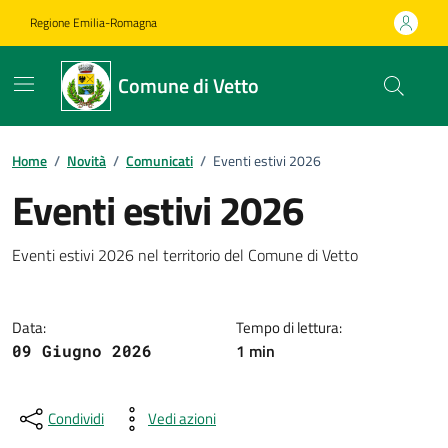
Vai ai contenuti
Vai al footer
Regione Emilia-Romagna
Comune di Vetto
Home
/
Novità
/
Comunicati
/
Eventi estivi 2026
Eventi estivi 2026
Dettagli della notizia
Eventi estivi 2026 nel territorio del Comune di Vetto
Data:
Tempo di lettura:
1 min
09 Giugno 2026
Condividi
Vedi azioni