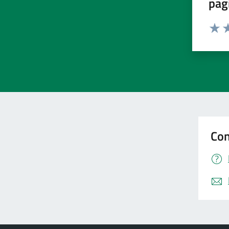
pag
Valut
Va
Con