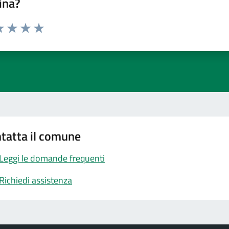
ina?
a 1 stelle su 5
luta 2 stelle su 5
Valuta 3 stelle su 5
Valuta 4 stelle su 5
Valuta 5 stelle su 5
tatta il comune
Leggi le domande frequenti
Richiedi assistenza