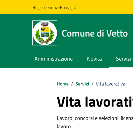
Vai ai contenuti
Vai al footer
Regione Emilia-Romagna
Comune di Vetto
Amministrazione
Novità
Servizi
Home
/
Servizi
/
Vita lavorativa
Vita lavorat
Lavoro, concorsi e selezioni, licenz
lavoro.