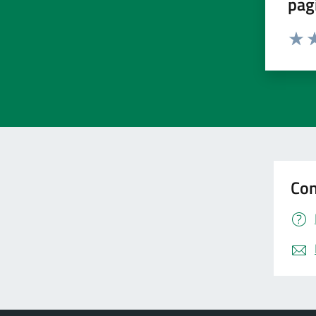
pag
Valut
Va
Con