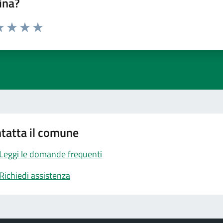
ina?
a 1 stelle su 5
luta 2 stelle su 5
Valuta 3 stelle su 5
Valuta 4 stelle su 5
Valuta 5 stelle su 5
tatta il comune
Leggi le domande frequenti
Richiedi assistenza