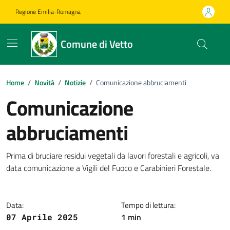
Vai ai contenuti
Vai al footer
Regione Emilia-Romagna
Comune di Vetto
Home
/
Novità
/
Notizie
/
Comunicazione abbruciamenti
Comunicazione
abbruciamenti
Dettagli della notizia
Prima di bruciare residui vegetali da lavori forestali e agricoli, va
data comunicazione a Vigili del Fuoco e Carabinieri Forestale.
Data:
Tempo di lettura:
1 min
07 Aprile 2025