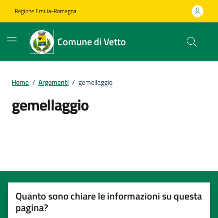
Vai ai contenuti
Vai al footer
Regione Emilia-Romagna
Comune di Vetto
Home
/
Argomenti
/
gemellaggio
gemellaggio
Dettagli dell'argomento
Quanto sono chiare le informazioni su questa
pagina?