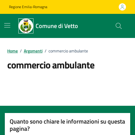
Vai ai contenuti
Vai al footer
Regione Emilia-Romagna
Comune di Vetto
Home
/
Argomenti
/
commercio ambulante
commercio ambulante
Dettagli dell'argomento
Quanto sono chiare le informazioni su questa
pagina?